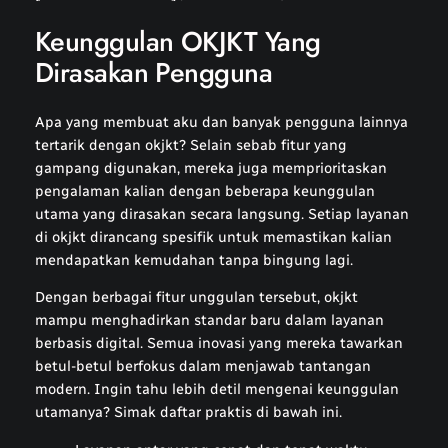
Keunggulan OKJKT Yang
Dirasakan Pengguna
Apa yang membuat aku dan banyak pengguna lainnya
tertarik dengan okjkt? Selain sebab fitur yang
gampang digunakan, mereka juga memprioritaskan
pengalaman kalian dengan beberapa keunggulan
utama yang dirasakan secara langsung. Setiap layanan
di okjkt dirancang spesifik untuk memastikan kalian
mendapatkan kemudahan tanpa bingung lagi.
Dengan berbagai fitur unggulan tersebut, okjkt
mampu menghadirkan standar baru dalam layanan
berbasis digital. Semua inovasi yang mereka tawarkan
betul-betul berfokus dalam menjawab tantangan
modern. Ingin tahu lebih detil mengenai keunggulan
utamanya? Simak daftar praktis di bawah ini.