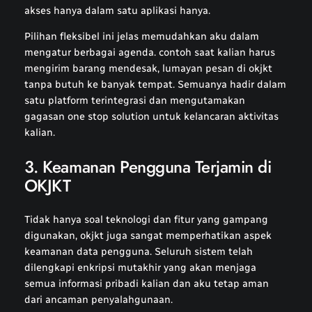
akses hanya dalam satu aplikasi hanya.
Pilihan fleksibel ini jelas memudahkan aku dalam
mengatur berbagai agenda. contoh saat kalian harus
mengirim barang mendesak, lumayan pesan di okjkt
tanpa butuh ke banyak tempat. Semuanya hadir dalam
satu platform terintegrasi dan mengutamakan
gagasan one stop solution untuk kelancaran aktivitas
kalian.
3. Keamanan Pengguna Terjamin di
OKJKT
Tidak hanya soal teknologi dan fitur yang gampang
digunakan, okjkt juga sangat memperhatikan aspek
keamanan data pengguna. Seluruh sistem telah
dilengkapi enkripsi mutakhir yang akan menjaga
semua informasi pribadi kalian dan aku tetap aman
dari ancaman penyalahgunaan.