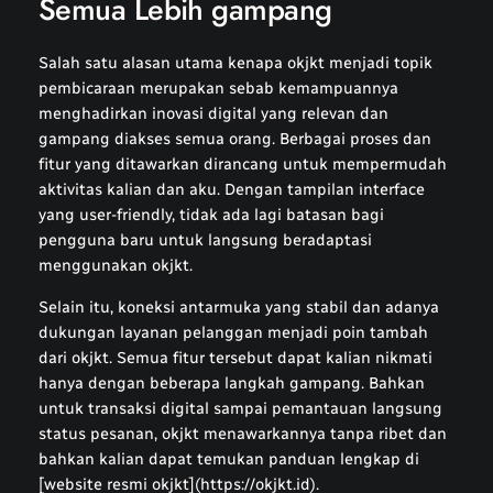
Semua Lebih gampang
Salah satu alasan utama kenapa okjkt menjadi topik
pembicaraan merupakan sebab kemampuannya
menghadirkan inovasi digital yang relevan dan
gampang diakses semua orang. Berbagai proses dan
fitur yang ditawarkan dirancang untuk mempermudah
aktivitas kalian dan aku. Dengan tampilan interface
yang user-friendly, tidak ada lagi batasan bagi
pengguna baru untuk langsung beradaptasi
menggunakan okjkt.
Selain itu, koneksi antarmuka yang stabil dan adanya
dukungan layanan pelanggan menjadi poin tambah
dari okjkt. Semua fitur tersebut dapat kalian nikmati
hanya dengan beberapa langkah gampang. Bahkan
untuk transaksi digital sampai pemantauan langsung
status pesanan, okjkt menawarkannya tanpa ribet dan
bahkan kalian dapat temukan panduan lengkap di
[website resmi okjkt](https://okjkt.id).