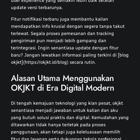
user experience yang semakin lebih baik setelah
update versi terbarunya.
Fitur notifikasi terbaru juga membantu kalian
mendapatkan info krusial dengan segera tanpa takut
terlewat. Segala proses pemesanan dan tracking
pengiriman pun menjadi lebih gampang dan
terintegrasi. Ingin senantiasa update dengan fitur
baru? Jangan lewatkan informasi paling terkini di [blog
okjkt](https://okjkt.id/blog) secara rutin.
Alasan Utama Menggunakan
OKJKT di Era Digital Modern
Di tengah kemajuan teknologi yang kian pesat, okjkt
senantiasa menjadi jawaban untuk kalian dan aku
yang butuh solusi praktis dan digital. Kemudahan yang
ditawarkan tidak hanya terletak pada proses
penggunaan, akan tetapi juga keleluasaan memilih
fitur dan layanan serta dukungan teknis profesional.