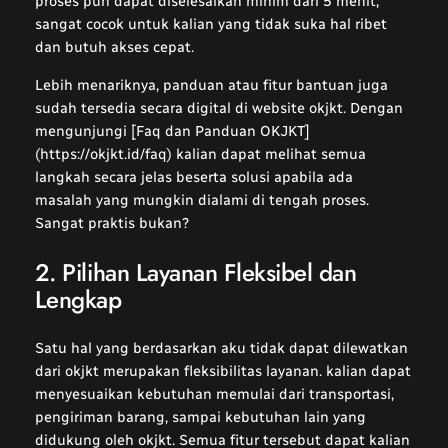
proses pun dapat diselesaikan minim dari 5 menit,
sangat cocok untuk kalian yang tidak suka hal ribet
dan butuh akses cepat.
Lebih menariknya, panduan atau fitur bantuan juga
sudah tersedia secara digital di website okjkt. Dengan
mengunjungi [Faq dan Panduan OKJKT]
(https://okjkt.id/faq) kalian dapat melihat semua
langkah secara jelas beserta solusi apabila ada
masalah yang mungkin dialami di tengah proses.
Sangat praktis bukan?
2. Pilihan Layanan Fleksibel dan
Lengkap
Satu hal yang berdasarkan aku tidak dapat dilewatkan
dari okjkt merupakan fleksibilitas layanan. kalian dapat
menyesuaikan kebutuhan memulai dari transportasi,
pengiriman barang, sampai kebutuhan lain yang
didukung oleh okjkt. Semua fitur tersebut dapat kalian