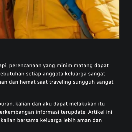
tapi, perencanaan yang minim matang dapat
kebutuhan setiap anggota keluarga sangat
aman dan hemat saat traveling sungguh sangat
ran. kalian dan aku dapat melakukan itu
rkembangan informasi terupdate. Artikel ini
 kalian bersama keluarga lebih aman dan