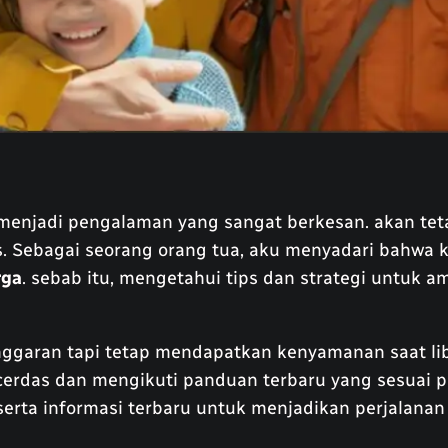
menjadi pengalaman yang sangat berkesan. akan te
. Sebagai seorang orang tua, aku menyadari bahwa 
rga
. sebab itu, mengetahui tips dan strategi untuk 
garan tapi tetap mendapatkan kenyamanan saat libu
erdas dan mengikuti panduan terbaru yang sesuai pe
serta informasi terbaru untuk menjadikan perjalanan