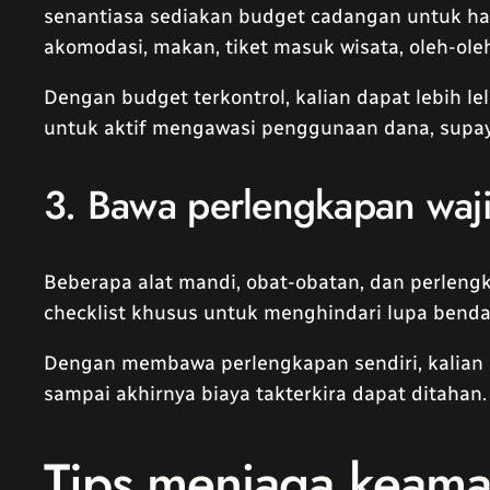
senantiasa sediakan budget cadangan untuk ha
akomodasi, makan, tiket masuk wisata, oleh-ole
Dengan budget terkontrol, kalian dapat lebih l
untuk aktif mengawasi penggunaan dana, supa
3. Bawa perlengkapan waji
Beberapa alat mandi, obat-obatan, dan perlen
checklist khusus untuk menghindari lupa benda
Dengan membawa perlengkapan sendiri, kalian d
sampai akhirnya biaya takterkira dapat ditahan.
Tips menjaga keaman