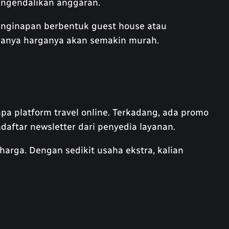
engendalikan anggaran.
penginapan berbentuk guest house atau
anya harganya akan semakin murah.
a platform travel online. Terkadang, ada promo
daftar newsletter dari penyedia layanan.
arga. Dengan sedikit usaha ekstra, kalian