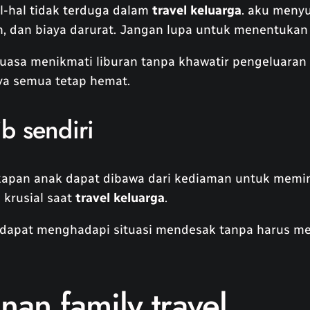
l-hal tidak terduga dalam
travel keluarga
. aku menyu
h, dan biaya darurat. Jangan lupa untuk menentukan
eluasa menikmati liburan tanpa khawatir pengeluaran
ya semua tetap hemat.
b sendiri
gkapan anak dapat dibawa dari kediaman untuk memi
 krusial saat
travel keluarga
.
apat menghadapi situasi mendesak tanpa harus menc
an family travel