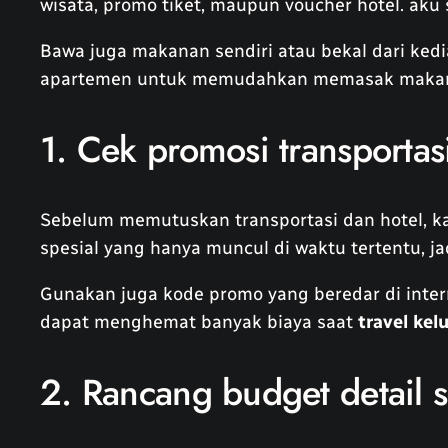
wisata, promo tiket, maupun voucher hotel. a
Bawa juga makanan sendiri atau bekal dari ked
apartemen untuk memudahkan memasak makanan 
1. Cek promosi transportas
Sebelum memutuskan transportasi dan hotel, ka
spesial yang hanya muncul di waktu tertentu, j
Gunakan juga kode promo yang beredar di inter
dapat menghemat banyak biaya saat
travel kel
2. Rancang budget detail 